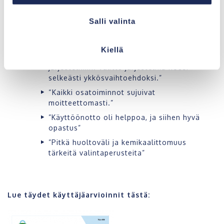
Salli valinta
Asukkaiden kommentteja Biopuhdistajasta:
Kiellä
”Ennakkoon tutustuttu internetissä eri
järjestelmiin. Valittu järjestelmä nousi
selkeästi ykkösvaihtoehdoksi.”
“Kaikki osatoiminnot sujuivat
moitteettomasti.”
”Käyttöönotto oli helppoa, ja siihen hyvä
opastus”
”Pitkä huoltoväli ja kemikaalittomuus
tärkeitä valintaperusteita”
Lue täydet käyttäjäarvioinnit tästä: