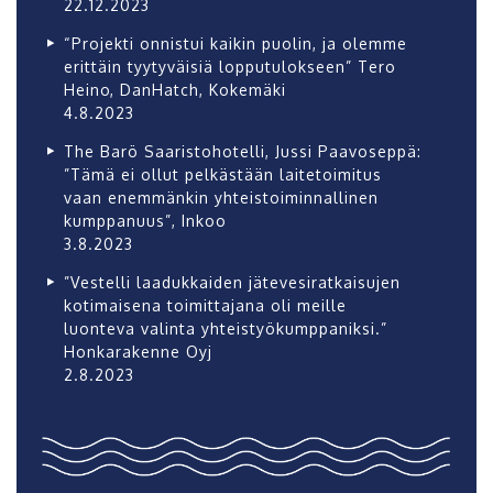
22.12.2023
“Projekti onnistui kaikin puolin, ja olemme
erittäin tyytyväisiä lopputulokseen” Tero
Heino, DanHatch, Kokemäki
4.8.2023
The Barö Saaristohotelli, Jussi Paavoseppä:
”Tämä ei ollut pelkästään laitetoimitus
vaan enemmänkin yhteistoiminnallinen
kumppanuus”, Inkoo
3.8.2023
”Vestelli laadukkaiden jätevesiratkaisujen
kotimaisena toimittajana oli meille
luonteva valinta yhteistyökumppaniksi.”
Honkarakenne Oyj
2.8.2023