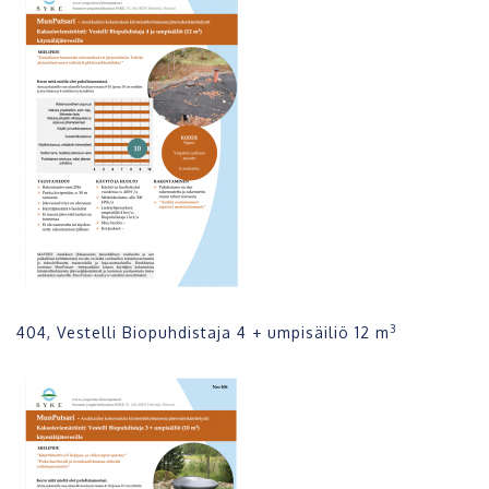
3
404, Vestelli Biopuhdistaja 4 + umpisäiliö 12 m