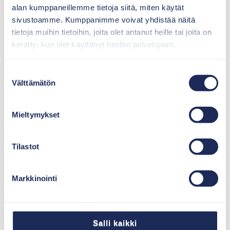
alan kumppaneillemme tietoja siitä, miten käytät
sivustoamme. Kumppanimme voivat yhdistää näitä
tietoja muihin tietoihin, joita olet antanut heille tai joita on
kerätty, kun olet käyttänyt heidän palvelujaan.
Suostumuksen
Välttämätön
valinta
Mieltymykset
Tilastot
Markkinointi
Salli kaikki