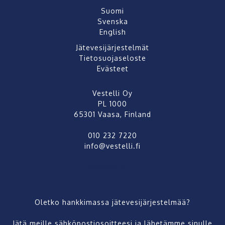
Suomi
Svenska
English
Jätevesijärjestelmät
Tietosuojaseloste
Evästeet
Vestelli Oy
PL 1000
65301 Vaasa, Finland
010 232 7220
info@vestelli.fi
info@vestelli.fi
Oletko hankkimassa jätevesijärjestelmää?
Jätä meille sähköpostiosoitteesi ja lähetämme sinulle