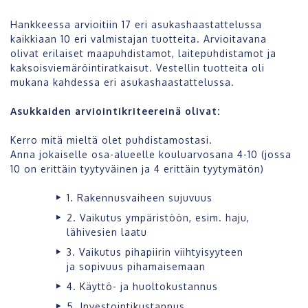
Hankkeessa arvioitiin 17 eri asukashaastattelussa
kaikkiaan 10 eri valmistajan tuotteita. Arvioitavana
olivat erilaiset maapuhdistamot, laitepuhdistamot ja
kaksoisviemäröintiratkaisut. Vestellin tuotteita oli
mukana kahdessa eri asukashaastattelussa.
Asukkaiden arviointikriteereinä olivat:
Kerro mitä mieltä olet puhdistamostasi.
Anna jokaiselle osa-alueelle kouluarvosana 4-10 (jossa
10 on erittäin tyytyväinen ja 4 erittäin tyytymätön)
1. Rakennusvaiheen sujuvuus
2. Vaikutus ympäristöön, esim. haju,
lähivesien laatu
3. Vaikutus pihapiirin viihtyisyyteen
ja
sopivuus pihamaisemaan
4. Käyttö- ja huoltokustannus
5. Investointikustannus