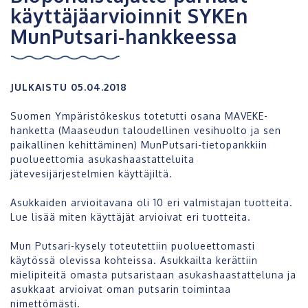
käyttäjäarvioinnit SYKEn
MunPutsari-hankkeessa
JULKAISTU 05.04.2018
Suomen Ympäristökeskus totetutti osana MAVEKE-
hanketta (Maaseudun taloudellinen vesihuolto ja sen
paikallinen kehittäminen) MunPutsari-tietopankkiin
puolueettomia asukashaastatteluita
jätevesijärjestelmien käyttäjiltä.
Asukkaiden arvioitavana oli 10 eri valmistajan tuotteita.
Lue lisää miten käyttäjät arvioivat eri tuotteita.
Mun Putsari-kysely toteutettiin puolueettomasti
käytössä olevissa kohteissa.
Asukkailta kerättiin
mielipiteitä omasta putsaristaan asukashaastatteluna ja
asukkaat arvioivat oman putsarin toimintaa
nimettömästi.