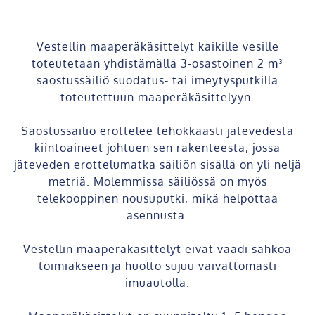
Vestellin maaperäkäsittelyt kaikille vesille
toteutetaan yhdistämällä 3-osastoinen 2 m³
saostussäiliö suodatus- tai imeytysputkilla
toteutettuun maaperäkäsittelyyn.
Saostussäiliö erottelee tehokkaasti jätevedestä
kiintoaineet johtuen sen rakenteesta, jossa
jäteveden erottelumatka säiliön sisällä on yli neljä
metriä. Molemmissa säiliössä on myös
telekooppinen nousuputki, mikä helpottaa
asennusta.
Vestellin maaperäkäsittelyt eivät vaadi sähköä
toimiakseen ja huolto sujuu vaivattomasti
imuautolla.