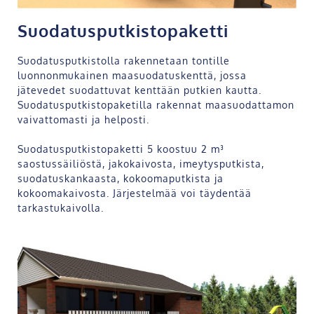
Suodatusputkistopaketti
Suodatusputkistolla rakennetaan tontille
luonnonmukainen maasuodatuskenttä, jossa
jätevedet suodattuvat kenttään putkien kautta.
Suodatusputkistopaketilla rakennat maasuodattamon
vaivattomasti ja helposti.
Suodatusputkistopaketti 5 koostuu 2 m³
saostussäiliöstä, jakokaivosta, imeytysputkista,
suodatuskankaasta, kokoomaputkista ja
kokoomakaivosta. Järjestelmää voi täydentää
tarkastukaivolla.