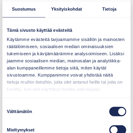
Suostumus
Yksityiskohdat
Tietoja
Tämä sivusto käyttää evästeitä
Käytämme evästeitä tarjoamamme sisällön ja mainosten
Suodatuskasettipaketti 7
räätälöimiseen, sosiaalisen median ominaisuuksien
tukemiseen ja kävijämäärämme analysoimiseen. Lisäksi
Suodatuskasettipaketti sopii 1–7 hengen talouden
jaamme sosiaalisen median, mainosalan ja analytiikka-
jätevesienkäsittelyyn.
alan kumppaneillemme tietoja siitä, miten käytät
sivustoamme. Kumppanimme voivat yhdistää näitä
tietoja muihin tietoihin, joita olet antanut heille tai joita on
kerätty, kun olet käyttänyt heidän palvelujaan.
Suostumuksen
Välttämätön
valinta
Mieltymykset