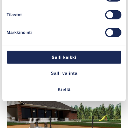
Tilastot
Markkinointi
Suodatuskasettipaketti 10
Salli kaikki
Suodatuskasettipaketti sopii 1–10 hengen talouden
Salli valinta
jätevesienkäsittelyyn.
Kiellä