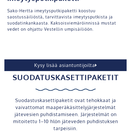
Sako-Hertta imeytysputkipaketti koostuu
saostussäiliöstä, tarvittavista imeytysputkista ja
suodatinkankaasta. Kaksoisviemäröinnissä mustat
vedet on ohjattu Vestellin umpisäiliöön.
Kysy lisää asiantuntijoilta
SUODATUSKASETTIPAKETIT
Suodastuskasettipaketit ovat tehokkaat ja
vaivattomat maaperäkäsittelyjärjestelmät
jätevesien puhdistamiseen. Järjestelmät on
mitoitettu 1–10 hlön jäteveden puhdistuksen
tarpeisiin.