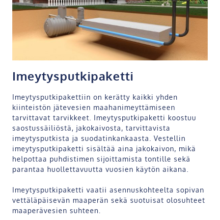
Imeytysputkipaketti
Imeytysputkipakettiin on kerätty kaikki yhden
kiinteistön jätevesien maahanimeyttämiseen
tarvittavat tarvikkeet. Imeytysputkipaketti koostuu
saostussäiliöstä, jakokaivosta, tarvittavista
imeytysputkista ja suodatinkankaasta. Vestellin
imeytysputkipaketti sisältää aina jakokaivon, mikä
helpottaa puhdistimen sijoittamista tontille sekä
parantaa huollettavuutta vuosien käytön aikana.
Imeytysputkipaketti vaatii asennuskohteelta sopivan
vettäläpäisevän maaperän sekä suotuisat olosuhteet
maaperävesien suhteen.