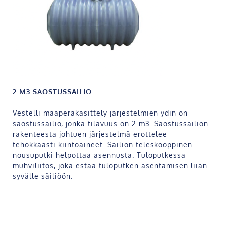
2 M
3
SAOSTUSSÄILIÖ
Vestelli maaperäkäsittely järjestelmien ydin on
saostussäiliö, jonka tilavuus on 2 m
3
. Saostussäiliön
rakenteesta johtuen järjestelmä erottelee
tehokkaasti kiintoaineet. Säiliön teleskooppinen
nousuputki helpottaa asennusta. Tuloputkessa
muhviliitos, joka estää tuloputken asentamisen liian
syvälle säiliöön.