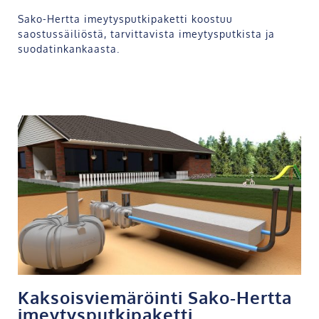
Sako-Hertta imeytysputkipaketti koostuu
saostussäiliöstä, tarvittavista imeytysputkista ja
suodatinkankaasta.
Kaksoisviemäröinti Sako-Hertta
imeytysputkipaketti