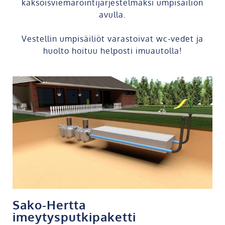
kaksoisviemäröintijärjestelmäksi umpisäiliön
avulla.
Vestellin umpisäiliöt varastoivat wc-vedet ja
huolto hoituu helposti imuautolla!
Sako-Hertta
imeytysputkipaketti