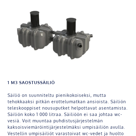
1 M
3
SAOSTUSSÄILIÖ
Säiliö on suunniteltu pienikokoiseksi, mutta
tehokkaaksi pitkän erottelumatkan ansioista. Säiliön
teleskooppiset nousuputket helpottavat asentamista.
Säiliön koko 1 000 litraa. Säiliöön ei saa johtaa wc-
vesiä. Voit muuntaa puhdistusjärjestelmän
kaksoisviemäröintijärjestelmäksi umpisäiliön avulla.
Vestellin umpisäiliöt varastoivat wc-vedet ja huolto