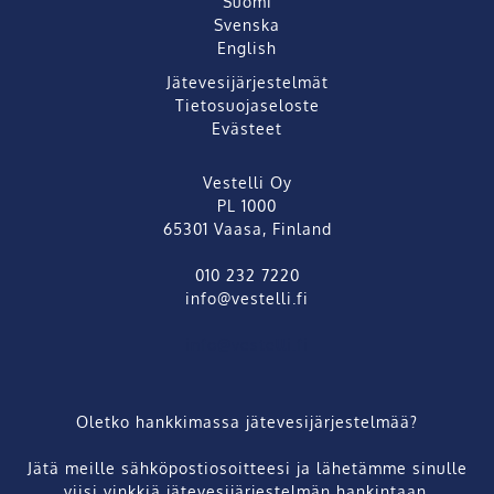
Suomi
Svenska
English
Jätevesijärjestelmät
Tietosuojaseloste
Evästeet
Vestelli Oy
PL 1000
65301 Vaasa, Finland
010 232 7220
info@vestelli.fi
info@vestelli.fi
Oletko hankkimassa jätevesijärjestelmää?
Jätä meille sähköpostiosoitteesi ja lähetämme sinulle
viisi vinkkiä jätevesijärjestelmän hankintaan.