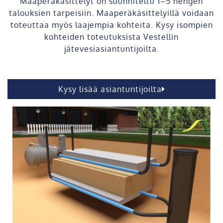
Maaperäkäsittelyt on suunniteltu 1–5 hengen
talouksien tarpeisiin. Maaperäkäsittelyillä voidaan
toteuttaa myös laajempia kohteita. Kysy isompien
kohteiden toteutuksista Vestellin
jätevesiasiantuntijoilta.
Kysy lisää asiantuntijoilta