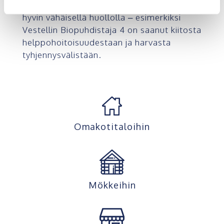
Jätevesijärjestelmämme pärjäävät myös
hyvin vähäisellä huollolla – esimerkiksi
Vestellin Biopuhdistaja 4 on saanut kiitosta
helppohoitoisuudestaan ja harvasta
tyhjennysvälistään.
Omakotitaloihin
Mökkeihin