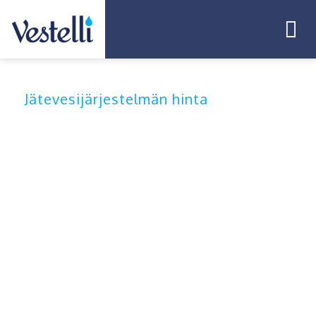
Jätevesijärjestelmän hinta
Jätevesijärjestelmän hinta
on itsensä takaisin
maksava kokonaisuus
Jätevesijärjestelmän hintavertailu
kannattaa, sillä pienellä pohjatyöllä ja
jätevesiasiantuntijan tuella löydät
ratkaisun, joka varmistaa jätevesiesi