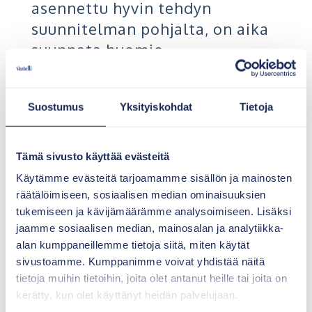
asennettu hyvin tehdyn
suunnitelman pohjalta, on aika
suunnata huomio
jätevesijärjestelmän käyttö- ja
ylläpitokuluihin, jotka
Suostumus
Yksityiskohdat
Tietoja
muodostavat tärkeän osan
elinkaarikustannuksista.
Tämä sivusto käyttää evästeitä
Asennetun jätevesijärjestelmän
Käytämme evästeitä tarjoamamme sisällön ja mainosten
vuosittaiset kulut voidaan jakaa
räätälöimiseen, sosiaalisen median ominaisuuksien
kolmeen osaan seuraavalla
tukemiseen ja kävijämäärämme analysoimiseen. Lisäksi
tavalla.
jaamme sosiaalisen median, mainosalan ja analytiikka-
alan kumppaneillemme tietoja siitä, miten käytät
sivustoamme. Kumppanimme voivat yhdistää näitä
1)
Vuosihuollot, jotka koostuvat mm.
tietoja muihin tietoihin, joita olet antanut heille tai joita on
saostusosion tyhjennyksestä,
kerätty, kun olet käyttänyt heidän palvelujaan.
tarkastuksista, suodatusmateriaalien