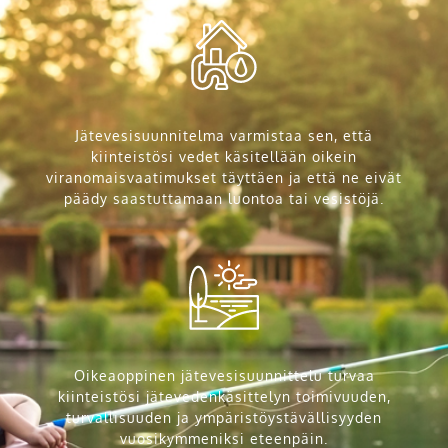
Jätevesisuunnitelma varmistaa sen, että
kiinteistösi vedet käsitellään oikein
viranomaisvaatimukset täyttäen ja että ne eivät
päädy saastuttamaan luontoa tai vesistöjä.
Oikeaoppinen jätevesisuunnittelu turvaa
kiinteistösi jätevedenkäsittelyn toimivuuden,
turvallisuuden ja ympäristöystävällisyyden
vuosikymmeniksi eteenpäin.