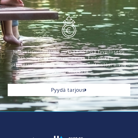
Jätevesisuunnitelma maksaa itsensä tyypillisesti
takaisin jo asennusvaiheessa. Lainmukainen
jätevesijärjestelmä nostaa myös kiinteistösi arvoa
myyntitilanteessa.
Pyydä tarjous