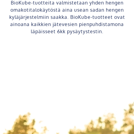
BioKube-tuotteita valmistetaan yhden hengen
omakotitalokäytöstä aina usean sadan hengen
kyläjärjestelmiin saakka. BioKube-tuotteet ovat
ainoana kaikkien jätevesien pienpuhdistamona
läpäisseet 6kk pysäytystestin.
Ammattilaisen tekemä
jätevesisuunnitelma
kannattaa