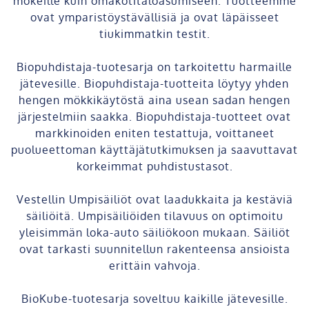
mökeille kuin omakotitaloasumiseen. Tuotteemme
ovat ymparistöystävällisiä ja ovat läpäisseet
tiukimmatkin testit.
Biopuhdistaja-tuotesarja on tarkoitettu harmaille
jätevesille. Biopuhdistaja-tuotteita löytyy yhden
hengen mökkikäytöstä aina usean sadan hengen
järjestelmiin saakka. Biopuhdistaja-tuotteet ovat
markkinoiden eniten testattuja, voittaneet
puolueettoman käyttäjätutkimuksen ja saavuttavat
korkeimmat puhdistustasot.
Vestellin Umpisäiliöt ovat laadukkaita ja kestäviä
säiliöitä. Umpisäiliöiden tilavuus on optimoitu
yleisimmän loka-auto säiliökoon mukaan. Säiliöt
ovat tarkasti suunnitellun rakenteensa ansioista
erittäin vahvoja.
BioKube-tuotesarja soveltuu kaikille jätevesille.