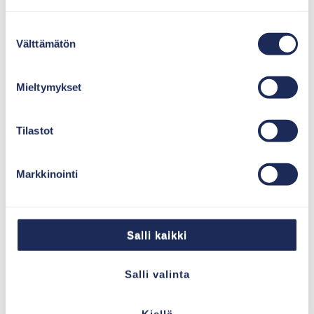
Lue lisää
Suostumuksen
Välttämätön
valinta
Mieltymykset
Tilastot
Suuret puhdistamot
Markkinointi
majoitukseen, asuinalueille
ja teollisuuteen
Salli kaikki
Salli valinta
Kiellä