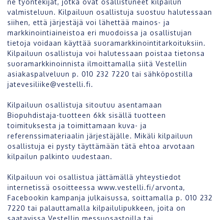
ne työntekijät, jotka ovat osallistuneet kilpailun
valmisteluun. Kilpailuun osallistuja suostuu halutessaan
siihen, että järjestäjä voi lähettää mainos- ja
markkinointiaineistoa eri muodoissa ja osallistujan
tietoja voidaan käyttää suoramarkkinointitarkoituksiin.
Kilpailuun osallistuja voi halutessaan poistaa tietonsa
suoramarkkinoinnista ilmoittamalla siitä Vestellin
asiakaspalveluun p. 010 232 7220 tai sähköpostilla
jatevesiliike@vestelli.fi.
Kilpailuun osallistuja sitoutuu asentamaan
Biopuhdistaja-tuotteen 6kk sisällä tuotteen
toimituksesta ja toimittamaan kuva- ja
referenssimateriaalin järjestäjälle. Mikäli kilpailuun
osallistuja ei pysty täyttämään tätä ehtoa arvotaan
kilpailun palkinto uudestaan.
Kilpailuun voi osallistua jättämällä yhteystiedot
internetissä osoitteessa www.vestelli.fi/arvonta,
Facebookin kampanja julkaisussa, soittamalla p. 010 232
7220 tai palauttamalla kilpailulipukkeen, joita on
saatavissa Vestellin messuosastoilla tai