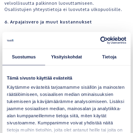
velvollisuutta palkinnon luovuttamiseen.
Osallistujien yhteystietoja ei luovuteta ulkopuolisille.
6. Arpajaisvero ja muut kustannukset
Järjestäjä sitoutuu maksamaan lakisääteisen
arpajaisveron näissä virallisissa säännöissä luetellusta
palkinnosta. Järjestäjä vastaa palkinnon toimittamiseen
liittyvistä kustannuksista Manner-Suomen alueella.
Suostumus
Yksityiskohdat
Tietoja
7. Palkinnon hyvittäminen tai vaihto
Tämä sivusto käyttää evästeitä
Järjestäjä hyvittää voittajalle kauppasummaa
maksimissaan 3.400 euroon asti, mikäli voittaja on
Käytämme evästeitä tarjoamamme sisällön ja mainosten
tilannut Vestellin tuotteita kilpailuaikana 1.1.2019 –
räätälöimiseen, sosiaalisen median ominaisuuksien
31.12.2019. Kauppahinnan hyvitys ei siis koske
tukemiseen ja kävijämäärämme analysoimiseen. Lisäksi
kilpailuajan ulkopuolella tehtyjä Vestelli-tilauksia.
jaamme sosiaalisen median, mainosalan ja analytiikka-
Palkintoa ei myöskään vaihdeta rahaksi tai muuhun
tavaraan.
alan kumppaneillemme tietoja siitä, miten käytät
sivustoamme. Kumppanimme voivat yhdistää näitä
Viralliset säännöt koskevat kaikkia osallistujia.
tietoja muihin tietoihin, joita olet antanut heille tai joita on