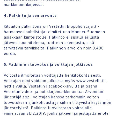
markkinointikirjeissä.
4. Palkinto ja sen arvonta
Kilpailun palkintona on Vestellin Biopuhdistaja 3 -
harmaavesipuhdistaja toimitettuna Manner-Suomeen
asiakkaan kiinteistölle. Palkinto ei sisällä erillistä
jätevesisuunnitelmaa, tuotteen asennusta, eikä
tarvittavia tarvikkeita. Palkinnon arvo on noin 3.400
euroa.
5. Palkinnon luovutus ja voittajan julkisuus
Voitosta ilmoitetaan voittajalle henkilökohtaisesti.
Voittajan nimi voidaan julkaista myös www.vestelli.fi -
nettisivuilla, Vestellin Facebook-sivuilla ja osana
Vestellin video- ja uutiskirjemarkkinointia. Arvonnan
järjestäjä sopii voittajan kanssa tarkemmin voiton
luovutuksen ajankohdasta ja siihen liittyvistä käytännön
järjestelyistä. Palkinto luovutetaan voittajalle
viimeistään 31.12.2019, jonka jälkeen järjestäjällä ei ole