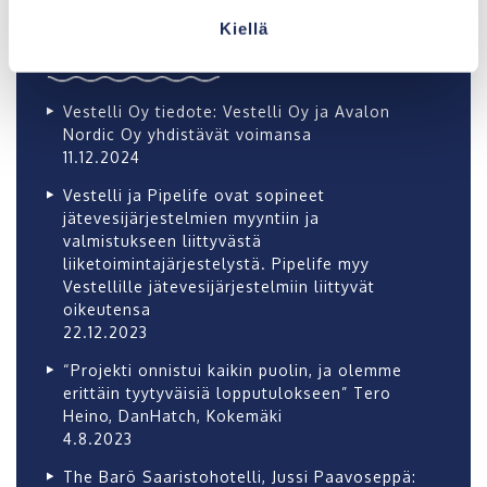
Kiellä
Uusimmat
Vestelli Oy tiedote: Vestelli Oy ja Avalon
Nordic Oy yhdistävät voimansa
11.12.2024
Vestelli ja Pipelife ovat sopineet
jätevesijärjestelmien myyntiin ja
valmistukseen liittyvästä
liiketoimintajärjestelystä. Pipelife myy
Vestellille jätevesijärjestelmiin liittyvät
oikeutensa
22.12.2023
“Projekti onnistui kaikin puolin, ja olemme
erittäin tyytyväisiä lopputulokseen” Tero
Heino, DanHatch, Kokemäki
4.8.2023
The Barö Saaristohotelli, Jussi Paavoseppä: