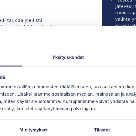
jätevesir
toimittaj
valinta y
i tarjoaa ylellistä
Honkarak
a. Hanke lähti liikkeelle,
2.8.2023
imintaa kunnan
ti Nieminen tarttuivat
 erityisen saaristohotellin.
Yksityiskohdat
itä
mme sisällön ja mainosten räätälöimiseen, sosiaalisen median
iseen. Lisäksi jaamme sosiaalisen median, mainosalan ja analy
n
, miten käytät sivustoamme. Kumppanimme voivat yhdistää näitä t
n kerätty, kun olet käyttänyt heidän palvelujaan.
timaisena
e luonteva
paniksi.”
Mieltymykset
Tilastot