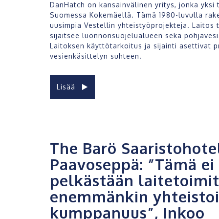
DanHatch on kansainvälinen yritys, jonka yksi t
Suomessa Kokemäellä. Tämä 1980-luvulla raken
uusimpia Vestellin yhteistyöprojekteja. Laitos 
sijaitsee luonnonsuojelualueen sekä pohjaves
Laitoksen käyttötarkoitus ja sijainti asettivat p
vesienkäsittelyn suhteen.
Lisää
The Barö Saaristohotell
Paavoseppä: ”Tämä ei 
pelkästään laitetoimi
enemmänkin yhteistoi
kumppanuus”, Inkoo