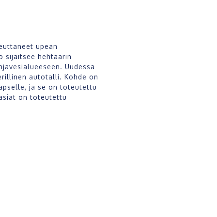
teuttaneet upean
ö sijaitsee hehtaarin
hjavesialueeseen. Uudessa
erillinen
autotalli. Kohde on
apselle, ja se on
toteutettu
asiat on toteutettu