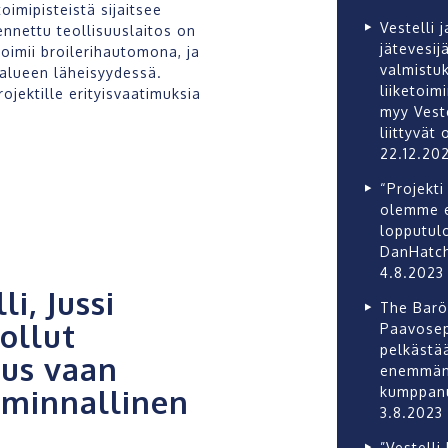
oimipisteistä sijaitsee
Vestelli 
nettu teollisuuslaitos on
jätevesij
toimii broilerihautomona, ja
valmistuk
ialueen läheisyydessä.
liiketoim
rojektille erityisvaatimuksia
myy Veste
liittyvät
22.12.20
“Projekti
olemme er
lopputul
DanHatch
4.8.2023
i, Jussi
The Barö 
ollut
Paavosep
pelkästää
tus vaan
enemmänk
minnallinen
kumppanu
3.8.2023
”Vestelli