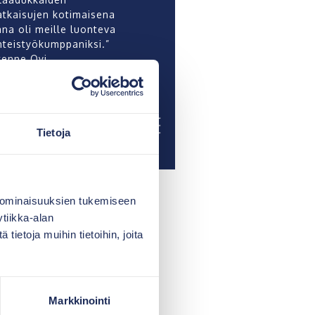
atkaisujen kotimaisena
ana oli meille luonteva
hteistyökumppaniksi.”
enne Oyj
Tietoja
 ominaisuuksien tukemiseen
tiikka-alan
ietoja muihin tietoihin, joita
Markkinointi