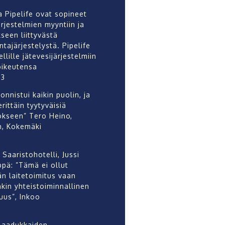
ja Pipelife ovat sopineet
ärjestelmien myyntiin ja
seen liittyvästä
intajärjestelystä. Pipelife
llille jätevesijärjestelmiin
 oikeutensa
23
 onnistui kaikin puolin, ja
ittäin tyytyväisiä
okseen” Tero Heino,
, Kokemäki
Saaristohotelli, Jussi
pä: ”Tämä ei ollut
n laitetoimitus vaan
in yhteistoiminnallinen
us”, Inkoo
 laadukkaiden