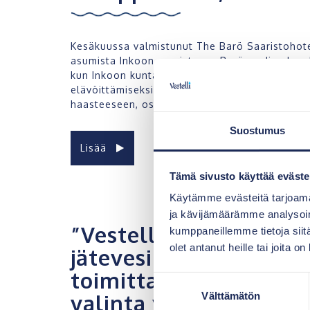
Kesäkuussa valmistunut The Barö Saaristohotell
asumista Inkoon saaristossa Barösundin alueell
kun Inkoon kunta kaavaili alueelle majoitusto
elävöittämiseksi. Jussi Paavoseppä ja Ossi-Mat
haasteeseen, ostivat tontin ja ideoivat alueelle
Suostumus
Lisää
Tämä sivusto käyttää eväste
Käytämme evästeitä tarjoama
ja kävijämäärämme analysoim
”Vestelli laadukkaide
kumppaneillemme tietoja siitä
olet antanut heille tai joita o
jätevesiratkaisujen ko
toimittajana oli meill
Suostumuksen
valinta yhteistyökump
Välttämätön
valinta