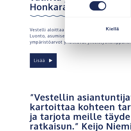
Honkarakenne Oyj
Kiellä
Vestelli aloittaa yhteistyön vahvan kotimaisen
Luonto, asumisen miellyttävyys ja helppous, l
ympäristöarvot yhdistävät yhteistyökumppanei
Lisää
”Vestellin asiantuntija
kartoittaa kohteen tar
ja tarjota meille täyde
ratkaisun.” Keijo Niem