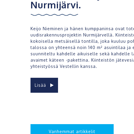
Nurmijärvi.
Keijo Nieminen ja hänen kumppaninsa ovat to
uudisrakennusprojektin
Nurmijärvellä. Kiinteist
kokoisella metsäisellä tontilla, joka kuuluu
po
talossa on yhteensä noin 140 m² asuintilaa ja 
suunniteltu kahdelle aikuiselle sekä kahdelle l
avaimet käteen -pakettina. Kiinteistön jätevesi
yhteistyössä
Vestellin kanssa.
Lisää
Artikkelien
selaus
Vanhemmat artikkelit