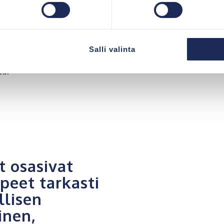
Salli valinta
 hirsitalorakentajan kanssa.
aadukkaat materiaalit sekä
ta.
t osasivat
peet tarkasti
llisen
inen,