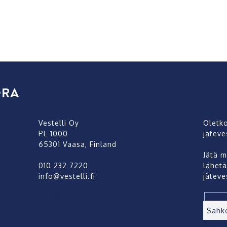
Vestelli Oy
Oletk
PL 1000
jäteve
65301 Vaasa, Finland
Jätä m
010 232 7220
lähetä
info@vestelli.fi
jäteve
info@vestelli.fi