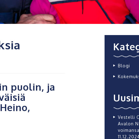
ksia
Kateg
Blogi
Kokemuk
in puolin, ja
väisiä
Uusi
Heino,
Vestelli 
Avalon N
voimans
11.12.202