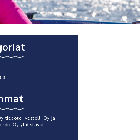
oriat
sia
mmat
Oy tiedote: Vestelli Oy ja
ordic Oy yhdistävät
a
4