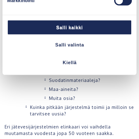
Markkinointi
hankintahetkellä seuraavia asioita.
Huolto ja elinkaari
Salli kaikki
Kuinka paljon huoltotoimenpiteitä
järjestelmä vaatii asentamisen jälkeen?
Kuka ne voi tehdä?
Salli valinta
Paljonko se maksaa?
Tarvitseeko järjestelmään lisätä tai vaihtaa
Kiellä
jotain?
Kemikaaleja?
Suodatinmateriaaleja?
Maa-aineita?
Muita osia?
Kuinka pitkään järjestelmä toimii ja milloin se
tarvitsee uusia?
Eri jätevesijärjestelmien elinkaari voi vaihdella
muutamasta vuodesta jopa 50 vuoteen saakka.