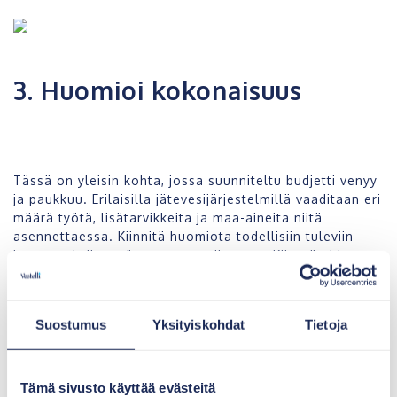
3. Huomioi kokonaisuus
Tässä on yleisin kohta, jossa suunniteltu budjetti venyy
ja paukkuu. Erilaisilla jätevesijärjestelmillä vaaditaan eri
määrä työtä, lisätarvikkeita ja maa-aineita niitä
asennettaessa. Kiinnitä huomiota todellisiin tuleviin
kustannuksiin myös asennusvaiheessa. Kiinteän hinnan
saat tietenkin pyytämällä urakkatarjouksen
kokonaisuudesta paikalliselta toimijalta.
Suostumus
Yksityiskohdat
Tietoja
Asiakaspalvelustamme (puh. 010 232 7220) saat tietoa
kotikuntasi jälleenmyyjistä. Useat jälleenmyyjistä voivat
tarjota tuotteemme myös avaimet käteen -periaatteella.
Tämä sivusto käyttää evästeitä