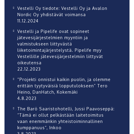
Vestelli Oy tiedote: Vestelli Oy ja Avalon
Nordic Oy yhdistävät voimansa
11.12.2024
Vestelli ja Pipelife ovat sopineet
jätevesijärjestelmien myyntiin ja
valmistukseen liittyvästä
liiketoimintajärjestelystä. Pipelife myy
Vestellille jätevesijärjestelmiin liittyvät
oikeutensa
22.12.2023
“Projekti onnistui kaikin puolin, ja olemme
erittäin tyytyväisiä lopputulokseen” Tero
Heino, DanHatch, Kokemäki
4.8.2023
The Barö Saaristohotelli, Jussi Paavoseppä:
”Tämä ei ollut pelkästään laitetoimitus
vaan enemmänkin yhteistoiminnallinen
kumppanuus”, Inkoo
3.8.2023