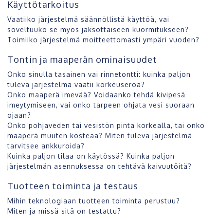
Käyttötarkoitus
Vaatiiko järjestelmä säännöllistä käyttöä, vai
soveltuuko se myös jaksottaiseen kuormitukseen?
Toimiiko järjestelmä moitteettomasti ympäri vuoden?
Tontin ja maaperän ominaisuudet
Onko sinulla tasainen vai rinnetontti: kuinka paljon
tuleva järjestelmä vaatii korkeuseroa?
Onko maaperä imevää? Voidaanko tehdä kivipesä
imeytymiseen, vai onko tarpeen ohjata vesi suoraan
ojaan?
Onko pohjaveden tai vesistön pinta korkealla, tai onko
maaperä muuten kosteaa? Miten tuleva järjestelmä
tarvitsee ankkuroida?
Kuinka paljon tilaa on käytössä? Kuinka paljon
järjestelmän asennuksessa on tehtävä kaivuutöitä?
Tuotteen toiminta ja testaus
Mihin teknologiaan tuotteen toiminta perustuu?
Miten ja missä sitä on testattu?