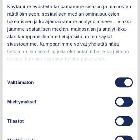
Käytämme evästeitä tarjoamamme sisällön ja mainosten
räätälöimiseen, sosiaalisen median ominaisuuksien
tukemiseen ja kävijämäärämme analysoimiseen. Lisäksi
4. Katso tulevaisuuteen jo
jaamme sosiaalisen median, mainosalan ja analytiikka-
hankintahetkellä
alan kumppaneillemme tietoja siitä, miten käytät
sivustoamme. Kumppanimme voivat yhdistää näitä
tietoja muihin tietoihin, joita olet antanut heille tai joita on
kerätty, kun olet käyttänyt heidän palvelujaan.
Jätevesijärjestelmän tulisi aina olla usean
vuosikymmenen sijoitus.
Suostumuksen
Välttämätön
valinta
Ympäristölain mukaan on kiinteistöomistajan vastuulla,
että jätevesijärjestelmä toimii ja täyttää lain
vaatimukset puhdistustason osalta myös pitkälle
Mieltymykset
tulevaisuudessa. Kiinteistön omistaja on
jätevesijärjestelmän käyttäjä, huoltaja ja maksaja!
Tilastot
Jätevesijärjestelmää valittaessa pitää muistaa kiinnittää
huomiota jätevesijärjestelmän elinkaareen ja huoltoon.
Tämän vuoksi on tärkeää miettiä ja tiedostaa jo