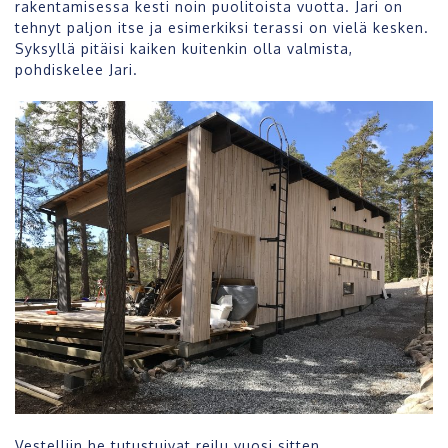
rakentamisessa kesti noin puolitoista vuotta. Jari on
tehnyt paljon itse ja esimerkiksi terassi on vielä kesken.
Syksyllä pitäisi kaiken kuitenkin olla valmista,
pohdiskelee Jari.
Vestelliin he tutustuivat reilu vuosi sitten