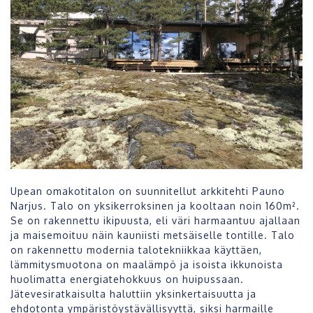
Upean omakotitalon on suunnitellut arkkitehti Pauno
Narjus. Talo on yksikerroksinen ja kooltaan noin 160m².
Se on rakennettu ikipuusta, eli väri harmaantuu ajallaan
ja maisemoituu näin kauniisti metsäiselle tontille. Talo
on rakennettu modernia talotekniikkaa käyttäen,
lämmitysmuotona on maalämpö ja isoista ikkunoista
huolimatta energiatehokkuus on huipussaan.
Jätevesiratkaisulta haluttiin yksinkertaisuutta ja
ehdotonta ympäristöystävällisyyttä, siksi harmaille