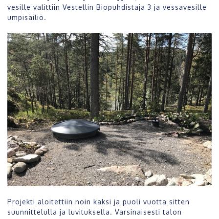
vesille valittiin Vestellin Biopuhdistaja 3 ja vessavesille
umpisäiliö.
Projekti aloitettiin
noin kaksi ja puoli vuotta sitten
suunnittelulla ja luvituksella. Varsinaisesti talon