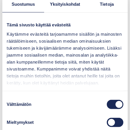
Suostumus
Yksityiskohdat
Tietoja
Tämä sivusto käyttää evästeitä
Vestellin asiakaspalvelulle Jarilla ei ollut paljoakaan
tarvetta sillä hän oli heti oston yhteydessä saanut
Käytämme evästeitä tarjoamamme sisällön ja mainosten
tarvitsemansa materiaalit. “Asiakaspalvelulle oli vähän
räätälöimiseen, sosiaalisen median ominaisuuksien
tarvetta koska Vestellillä on niin hyvin kaikki
tukemiseen ja kävijämäärämme analysoimiseen. Lisäksi
dokumentoitu ja asennusohjeet ovat niin selkeät, että
jaamme sosiaalisen median, mainosalan ja analytiikka-
minulle ei edes herännyt kysymyksiä.”
alan kumppaneillemme tietoja siitä, miten käytät
sivustoamme. Kumppanimme voivat yhdistää näitä
tietoja muihin tietoihin, joita olet antanut heille tai joita on
kerätty, kun olet käyttänyt heidän palvelujaan.
Suostumuksen
Välttämätön
valinta
Mieltymykset