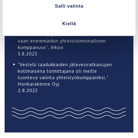
erittäin tyytyväisiä lopputulokseen” Tero
Salli valinta
Heino, DanHatch, Kokemäki
4.8.2023
Kiellä
The Barö Saaristohotelli, Jussi Paavoseppä:
”Tämä ei ollut pelkästään laitetoimitus
vaan enemmänkin yhteistoiminnallinen
kumppanuus”, Inkoo
3.8.2023
”Vestelli laadukkaiden jätevesiratkaisujen
kotimaisena toimittajana oli meille
luonteva valinta yhteistyökumppaniksi.”
Honkarakenne Oyj
2.8.2023