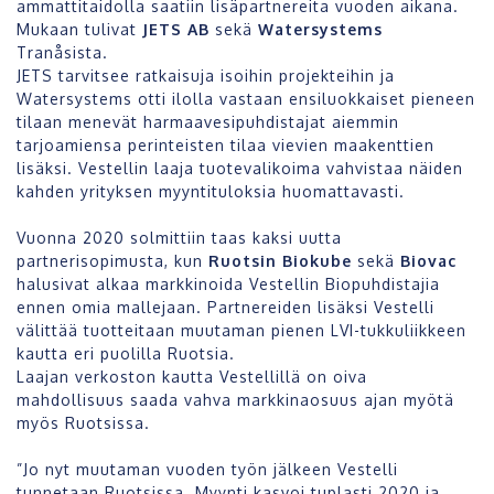
ammattitaidolla saatiin lisäpartnereita vuoden aikana.
Mukaan tulivat
JETS AB
sekä
Watersystems
Tranåsista.
JETS tarvitsee ratkaisuja isoihin projekteihin ja
Watersystems otti ilolla vastaan ensiluokkaiset pieneen
tilaan menevät harmaavesipuhdistajat aiemmin
tarjoamiensa perinteisten tilaa vievien maakenttien
lisäksi. Vestellin laaja tuotevalikoima vahvistaa näiden
kahden yrityksen myyntituloksia huomattavasti.
Vuonna 2020 solmittiin taas kaksi uutta
partnerisopimusta, kun
Ruotsin Biokube
sekä
Biovac
halusivat alkaa markkinoida Vestellin Biopuhdistajia
ennen omia mallejaan. Partnereiden lisäksi Vestelli
välittää tuotteitaan muutaman pienen LVI-tukkuliikkeen
kautta eri puolilla Ruotsia.
Laajan verkoston kautta Vestellillä on oiva
mahdollisuus saada vahva markkinaosuus ajan myötä
myös Ruotsissa.
”Jo nyt muutaman vuoden työn jälkeen Vestelli
tunnetaan Ruotsissa. Myynti kasvoi tuplasti 2020 ja