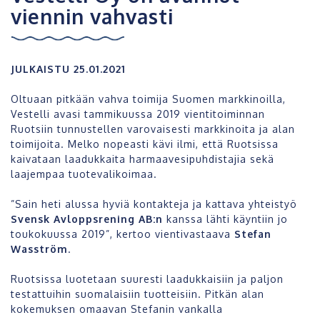
viennin vahvasti
JULKAISTU 25.01.2021
Oltuaan pitkään vahva toimija Suomen markkinoilla,
Vestelli avasi tammikuussa 2019 vientitoiminnan
Ruotsiin tunnustellen varovaisesti markkinoita ja alan
toimijoita. Melko nopeasti kävi ilmi, että Ruotsissa
kaivataan laadukkaita harmaavesipuhdistajia sekä
laajempaa tuotevalikoimaa.
”Sain heti alussa hyviä kontakteja ja kattava yhteistyö
Svensk Avloppsrening AB:n
kanssa lähti käyntiin jo
toukokuussa 2019”, kertoo vientivastaava
Stefan
Wasström
.
Ruotsissa luotetaan suuresti laadukkaisiin ja paljon
testattuihin suomalaisiin tuotteisiin. Pitkän alan
kokemuksen omaavan Stefanin vankalla