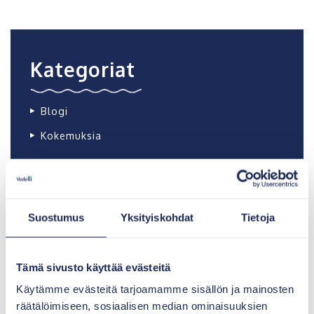
Kategoriat
Blogi
Kokemuksia
Uusimmat
Suostumus
Yksityiskohdat
Tietoja
Vestelli Oy tiedote: Vestelli Oy ja Avalon
Nordic Oy yhdistävät voimansa
Tämä sivusto käyttää evästeitä
11.12.2024
Käytämme evästeitä tarjoamamme sisällön ja mainosten
Vestelli ja Pipelife ovat sopineet
räätälöimiseen, sosiaalisen median ominaisuuksien
jätevesijärjestelmien myyntiin ja