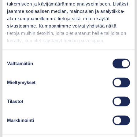
valmistukseen liittyvästä
tukemiseen ja kävijämäärämme analysoimiseen. Lisäksi
liiketoimintajärjestelystä. Pipelife myy
jaamme sosiaalisen median, mainosalan ja analytiikka-
Vestellille jätevesijärjestelmiin liittyvät
alan kumppaneillemme tietoja siitä, miten käytät
oikeutensa
sivustoamme. Kumppanimme voivat yhdistää näitä
22.12.2023
tietoja muihin tietoihin, joita olet antanut heille tai joita on
“Projekti onnistui kaikin puolin, ja olemme
kerätty, kun olet käyttänyt heidän palvelujaan.
erittäin tyytyväisiä lopputulokseen” Tero
Heino, DanHatch, Kokemäki
Suostumuksen
4.8.2023
Välttämätön
valinta
The Barö Saaristohotelli, Jussi Paavoseppä:
”Tämä ei ollut pelkästään laitetoimitus
Mieltymykset
vaan enemmänkin yhteistoiminnallinen
kumppanuus”, Inkoo
3.8.2023
Tilastot
”Vestelli laadukkaiden jätevesiratkaisujen
kotimaisena toimittajana oli meille
luonteva valinta yhteistyökumppaniksi.”
Markkinointi
Honkarakenne Oyj
2.8.2023