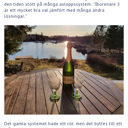
den tiden stött på många avloppssystem. ”Biorenare 3
är ett mycket bra val jämfört med många andra
lösningar.”
Det gamla systemet hade ett rör, men det byttes till ett