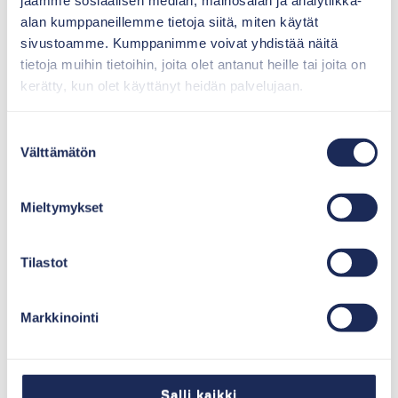
jaamme sosiaalisen median, mainosalan ja analytiikka-
alan kumppaneillemme tietoja siitä, miten käytät
sivustoamme. Kumppanimme voivat yhdistää näitä
tietoja muihin tietoihin, joita olet antanut heille tai joita on
kerätty, kun olet käyttänyt heidän palvelujaan.
Suostumuksen
Välttämätön
valinta
Mieltymykset
Tilastot
Markkinointi
Salli kaikki